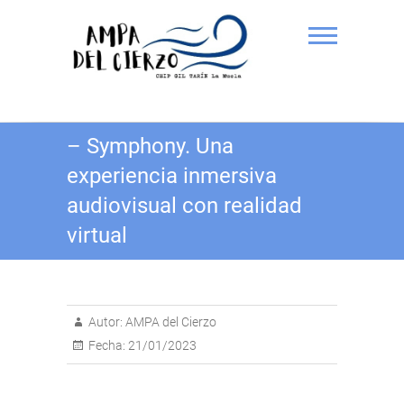
Saltar
al
contenido
AMPA del Cierzo CEIP Gil
– Symphony. Una
Tarín
experiencia inmersiva
audiovisual con realidad
virtual
Autor:
AMPA del Cierzo
Fecha:
21/01/2023