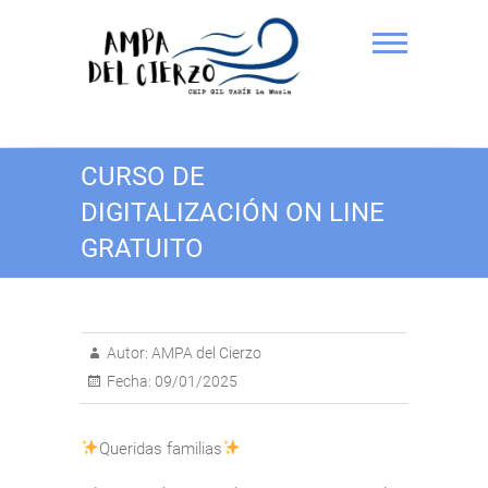
Saltar
al
contenido
AMPA del Cierzo CEIP Gil
CURSO DE
Tarín
DIGITALIZACIÓN ON LINE
GRATUITO
Autor:
AMPA del Cierzo
Fecha:
09/01/2025
Queridas familias